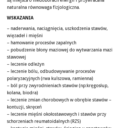
są miejsca o niedoborach energii i przywracana
naturalna równowaga fizjologiczna.
WSKAZANIA
– naderwania, naciągnięcia, uszkodzenia stawów,
więzadeł i mięśni
– hamowanie procesów zapalnych
– pobudzenie błony maziowej do wytwarzania mazi
stawowej
– leczenie odleżyn
– leczenie bólu, odbudowywanie procesów
polaryzacyjnych (rwa kulszowa, ramienna)
– ból przy zwyrodnieniach stawów (np:kręgosłup,
kolana, biodra)
– leczenie zmian chorobowych w obrębie stawów –
kontuzji, skręceń
– leczenie mięśni okołostawowych i stawów przy
schorzeniach reumatoidalnych (RZS)