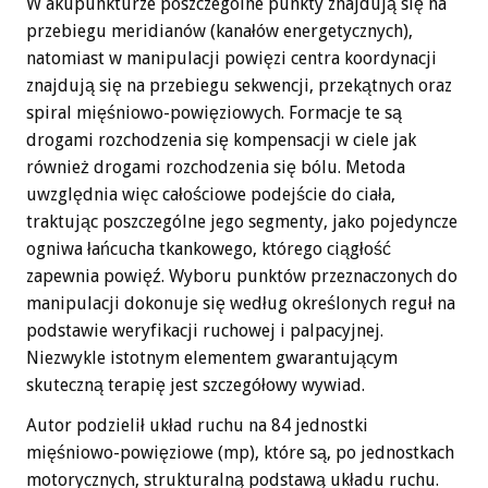
W akupunkturze poszczególne punkty znajdują się na
przebiegu meridianów (kanałów energetycznych),
natomiast w manipulacji powięzi centra koordynacji
znajdują się na przebiegu sekwencji, przekątnych oraz
spiral mięśniowo-powięziowych. Formacje te są
drogami rozchodzenia się kompensacji w ciele jak
również drogami rozchodzenia się bólu. Metoda
uwzględnia więc całościowe podejście do ciała,
traktując poszczególne jego segmenty, jako pojedyncze
ogniwa łańcucha tkankowego, którego ciągłość
zapewnia powięź. Wyboru punktów przeznaczonych do
manipulacji dokonuje się według określonych reguł na
podstawie weryfikacji ruchowej i palpacyjnej.
Niezwykle istotnym elementem gwarantującym
skuteczną terapię jest szczegółowy wywiad.
Autor podzielił układ ruchu na 84 jednostki
mięśniowo-powięziowe (mp), które są, po jednostkach
motorycznych, strukturalną podstawą układu ruchu.