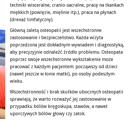
techniki wisceralne, cranio-sacralne, pracę na tkankach
miękkich (powięzie, mięśnie itp.), praca na płynach
(drenaż limfatyczny).
Główną zaletą osteopatii jest wszechstronne
zastosowanie i bezpieczeństwo. Każda wizyta
poprzedzona jest dokładnym wywiadem i diagnostyką,
aby precyzyjnie odnaleźć źródło problemu. Osteopata
poprzez swoje wszechstronne wykształcenie może
pracować z każdym pacjentem: począwszy od dzieci
(nawet jeszcze w łonie matki), po osoby podeszłym
wieku.
Wszechstronność i brak skutków ubocznych osteopatii
sprawiają, że warto rozważyć jej zastosowanie w
przypadku bólów kręgosłupa, stawów, a nawet
uporczywych bólów głowy czy zatok.