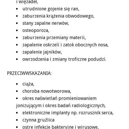
i więzadeł,
utrudnione gojenie się ran,
zaburzenia krążenia obwodowego,
stany zapalne nerwów,
osteoporoza,
zaburzenia przemiany materii,
zapalenie oskrzeli i zatok obocznych nosa,
zapalenie jajników,
owrzodzenia i zmiany troficzne podudzi.
PRZECIWWSKAZANIA:
ciąża,
choroba nowotworowa,
okres naświetlań promieniowaniem
jonizującym i okres badań radiologicznych,
elektroniczne implanty np. rozrusznik serca,
czynna gruźlica
ostre infekcje bakteryjne i wirusowe,