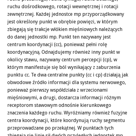
ruchu dośrodkowego, rotacji wewnętrznej i rotacji
zewnętrznej. Każdej jednostce mp przyporządkowany
jest określony punkt w obrębie powięzi, w którym
zbiegają się trakcje włókien mięśniowych należących
do danej jednostki mp. Punkt ten nazywany jest
centrum koordynacji (cc), ponieważ pełni rolę
koordynacyjną. Odnajdujemy również inny punkt w
okolicy stawu, nazywany centrum percepcji (cp), w
którym manifestuje się ból wynikający z zaburzenia
punktu cc. Te dwa centralne punkty (cc i cp) działają jak
obwodowe źródło informacji dla systemu nerwowego,
ponieważ pierwszy współdziała z wrzecionami
mięśniowymi, a drugi, dostarcza informacji różnym
receptorom stawowym odnośnie kierunkowego
znaczenia każdego ruchu. Wyróżniamy również fuzyjne
centra koordynacji, które koordynują ruchy segmentu
przeprowadzane po przekątnej. W punktach tych
zbiegają się linie sił dwóch przyległych jednostek mp.