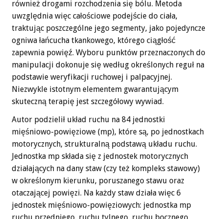
również drogami rozchodzenia się bólu. Metoda
uwzględnia więc całościowe podejście do ciała,
traktując poszczególne jego segmenty, jako pojedyncze
ogniwa łańcucha tkankowego, którego ciągłość
zapewnia powięź. Wyboru punktów przeznaczonych do
manipulacji dokonuje się według określonych reguł na
podstawie weryfikacji ruchowej i palpacyjnej.
Niezwykle istotnym elementem gwarantującym
skuteczną terapię jest szczegółowy wywiad.
Autor podzielił układ ruchu na 84 jednostki
mięśniowo-powięziowe (mp), które są, po jednostkach
motorycznych, strukturalną podstawą układu ruchu.
Jednostka mp składa się z jednostek motorycznych
działających na dany staw (czy też kompleks stawowy)
w określonym kierunku, poruszanego stawu oraz
otaczającej powięzi. Na każdy staw działa więc 6
jednostek mięśniowo-powięziowych: jednostka mp
ruchu przedniego, ruchu tylnego, ruchu bocznego,