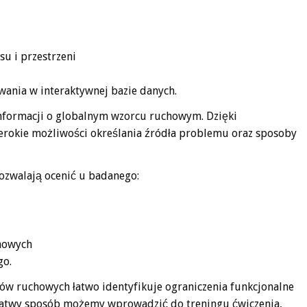
u i przestrzeni
ania w interaktywnej bazie danych.
informacji o globalnym wzorcu ruchowym. Dzięki
zerokie możliwości określania źródła problemu oraz sposoby
pozwalają ocenić u badanego:
howych
go.
w ruchowych łatwo identyfikuje ograniczenia funkcjonalne
 łatwy sposób możemy wprowadzić do treningu ćwiczenia,