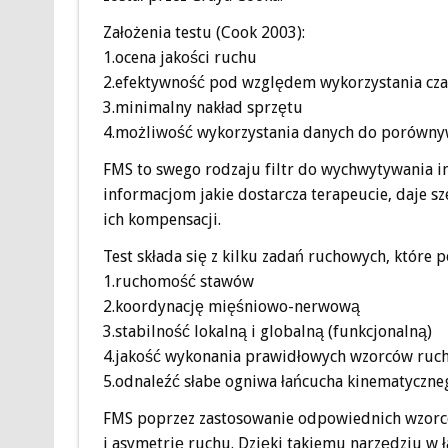
Założenia testu (Cook 2003):
1.ocena jakości ruchu
2.efektywność pod względem wykorzystania czas
3.minimalny nakład sprzętu
4.możliwość wykorzystania danych do porównyw
FMS to swego rodzaju filtr do wychwytywania 
informacjom jakie dostarcza terapeucie, daje s
ich kompensacji.
Test składa się z kilku zadań ruchowych, które 
1.ruchomość stawów
2.koordynację mięśniowo-nerwową
3.stabilność lokalną i globalną (funkcjonalną)
4.jakość wykonania prawidłowych wzorców ruc
5.odnaleźć słabe ogniwa łańcucha kinematyczne
FMS poprzez zastosowanie odpowiednich wzorcó
i asymetrię ruchu. Dzięki takiemu narzędziu w