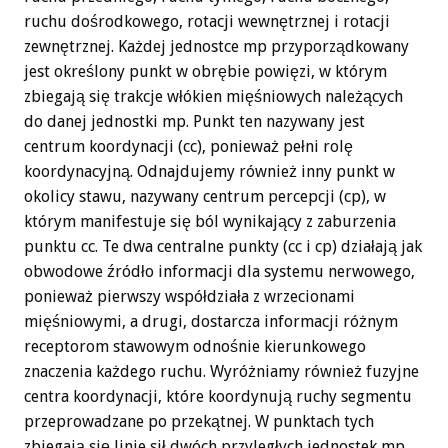
ruchu dośrodkowego, rotacji wewnętrznej i rotacji
zewnętrznej. Każdej jednostce mp przyporządkowany
jest określony punkt w obrębie powięzi, w którym
zbiegają się trakcje włókien mięśniowych należących
do danej jednostki mp. Punkt ten nazywany jest
centrum koordynacji (cc), ponieważ pełni rolę
koordynacyjną. Odnajdujemy również inny punkt w
okolicy stawu, nazywany centrum percepcji (cp), w
którym manifestuje się ból wynikający z zaburzenia
punktu cc. Te dwa centralne punkty (cc i cp) działają jak
obwodowe źródło informacji dla systemu nerwowego,
ponieważ pierwszy współdziała z wrzecionami
mięśniowymi, a drugi, dostarcza informacji różnym
receptorom stawowym odnośnie kierunkowego
znaczenia każdego ruchu. Wyróżniamy również fuzyjne
centra koordynacji, które koordynują ruchy segmentu
przeprowadzane po przekątnej. W punktach tych
zbiegają się linie sił dwóch przyległych jednostek mp.