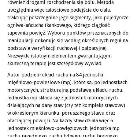
również drogami rozchodzenia się bólu. Metoda
uwzględnia więc całościowe podejście do ciała,
traktując poszczególne jego segmenty, jako pojedyncze
ogniwa łańcucha tkankowego, którego ciągłość
zapewnia powięź. Wyboru punktów przeznaczonych do
manipulacji dokonuje się według określonych reguł na
podstawie weryfikacji ruchowej i palpacyjnej.
Niezwykle istotnym elementem gwarantującym
skuteczną terapię jest szczegółowy wywiad.
Autor podzielił układ ruchu na 84 jednostki
mięśniowo-powięziowe (mp), które są, po jednostkach
motorycznych, strukturalną podstawą układu ruchu.
Jednostka mp składa się z jednostek motorycznych
działających na dany staw (czy też kompleks stawowy)
w określonym kierunku, poruszanego stawu oraz
otaczającej powięzi. Na każdy staw działa więc 6
jednostek mięśniowo-powięziowych: jednostka mp
ruchu przedniego, ruchu tylnego, ruchu bocznego,