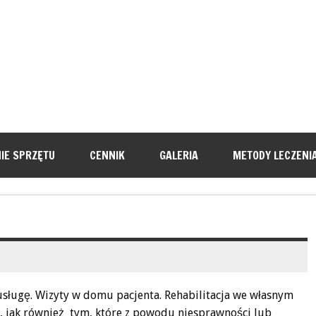
IE SPRZĘTU
CENNIK
GALERIA
METODY LECZENI
sługę. Wizyty w domu pacjenta. Rehabilitacja we własnym
jak również tym, które z powodu niesprawności lub